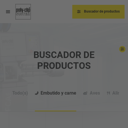
Pasar
al
contenido
Buscador de productos
principal
BUSCADOR DE
PRODUCTOS
Todo(s)
Embutido y carne
Aves
Alimen