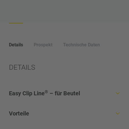
Details
Prospekt
Technische Daten
DETAILS
®
Easy Clip Line
– für Beutel
Zum Verschließen von Beuteln und Netzen
Vorteile
Straffe, sichere Verpackung