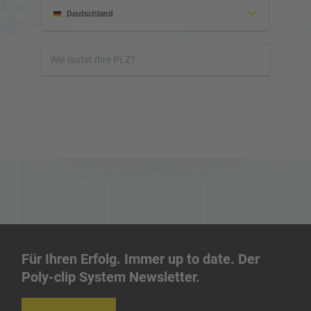
Deutschland
Albanien
Honduras
Israel
Irland
Irak
Für Ihren Erfolg. Immer up to date. Der
Iran
Poly-clip System Newsletter.
Indonesien