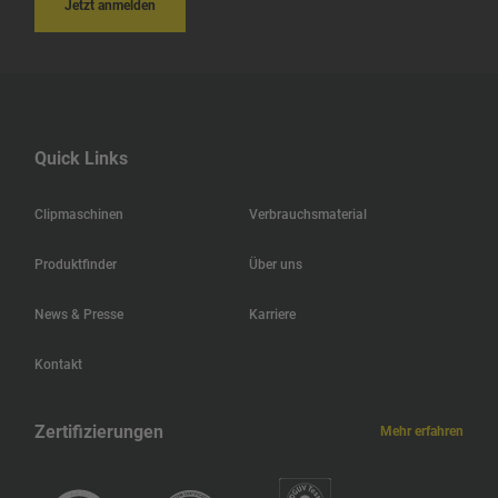
Jetzt anmelden
Indien
Island
Quick Links
Ungarn
Clipmaschinen
Verbrauchsmaterial
Hongkong
Produktfinder
Über uns
Haiti
News & Presse
Karriere
Jamaika
Kontakt
Guatemala
Zertifizierungen
Mehr erfahren
Guadeloupe