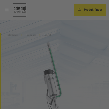
Direkt
zum
Inhalt
Produktfinder
Startseite
Produkte
EZ 700