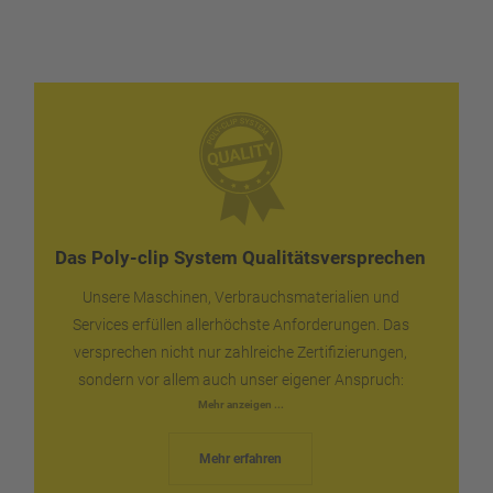
Das Poly-clip System Qualitätsversprechen
Unsere Maschinen, Verbrauchsmaterialien und
Services erfüllen allerhöchste Anforderungen. Das
versprechen nicht nur zahlreiche Zertifizierungen,
sondern vor allem auch unser eigener Anspruch:
Excellence in clipping. Damit gewährleisten wir Ihnen
Mehr anzeigen ...
die Zuverlässigkeit und Verlässlichkeit, die Sie für Ihre
Mehr erfahren
Produktion erwarten können. Ersatzteile versenden wir
weltweit innerhalb kürzester Zeit, schnell und