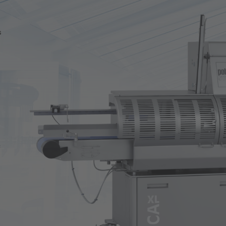
Technical & Non-Food
Sch
s
Sustainability Info-Hub
Übe
Company Group
Wel
Ges
Com
c