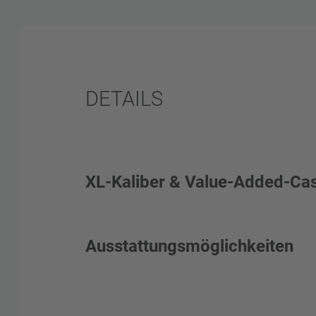
DETAILS
XL-Kaliber & Value-Added-Ca
Spezialist für extra große Kaliber von 
Ausstattungsmöglichkeiten
Besonders geeignet für innenbeschich
extra großem Clip
Verbrauchsorientierte Zentralschmierun
Bis 60 Takte/Minute im Durchlauf