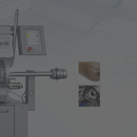
ulung
r uns
tmarktführer
chichte
pliance und Governance