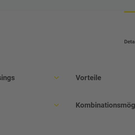
Deta
sings
Vorteile
130 bis 250 mm
Sicherer darmschonend
Kombinationsmögl
Gewürzdärme (Multilaye
tete Gewürzdärme mit
mit angepasstem Clipp
g für maximale
ES 5000
Innovativer Irisverdrä