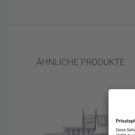
Zuverlässigkeit und Lebensdauer
Auf XL-Kaliber optimierter Verdrängerb
Luftfreies Lockerfüllen von Formproduk
bis 300 mm, servogesteuert und als Pro
und speicherbar
Gurtschlaufen-Automat GSA 20
Raupenendschalter
ÄHNLICHE PRODUKTE
S-Clip Spule: 1.300 Würste ohne Nachla
Füllrohre Durchmesser 24, 28, 36, 48, 60
mm
Füllrohre Durchmesser 24, 28, 36, 45, 48,
und 100 mm
Servogestützte Clipdruckeinstellung, z.B
Faserdärme, als Produktparameter spei