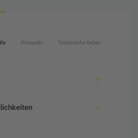
ils
Prospekt
Technische Daten
er Verschluss innenbeschichteter
ichkeiten
r-Därme) durch spezielle S-Clips auf Spule
rofil
nger für kurze, symmetrische Wurstschultern