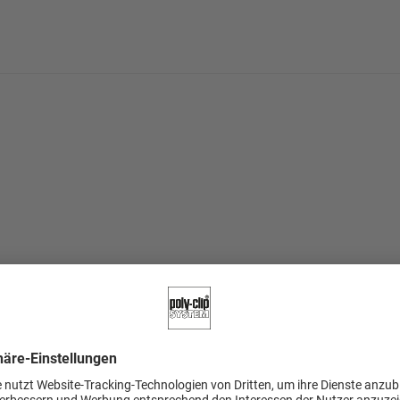
Etikettiersystem für 
Kalibertreues Produkt
ereich
ten durch Überspreizung
regelbare Förderband
duktparameter einstell-
Einfache Maschinenbe
10” groß und leicht zu 
Höchste Produktivität;
Rezepturverwaltung d
den
Zusätzliche Sicherheit
, 70, 76, 80, 85 und 100
Viele weitere Vorteile
 58, 60, 70, 74, 76, 80, 85
. für empfindliche
cherbar