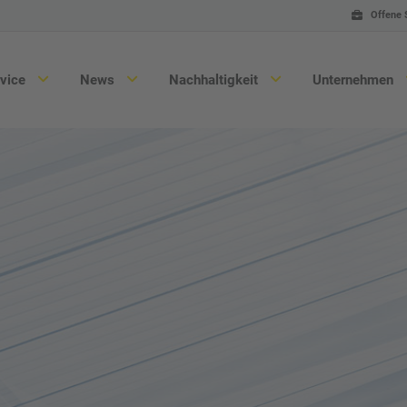
Offene 
rvice
News
Nachhaltigkeit
Unternehmen
Wurst & Fleisch
An
Geflügel
Tec
Food & Convenience
War
Vegan & Fleischersatz
Ers