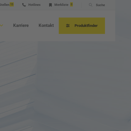
Stellen
15
Hotlines
Merkliste
0
Suche
Karriere
Kontakt
Produktfinder
wendungsberatung
hnischer Service & Hotline
tung
atzteile