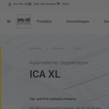
Direkt
my Poly-clip
Poly-clip Academy
Shop
zum
Inhalt
Produkte
Anwendungen
Se
Startseite
Produkte
ICA XL
Automatischer Doppelclipper
ICA XL
Produktfinder
Clipmaschinen
Verbrauchsmaterial
Top- und PCS-exklusive Features
Zertifizierungen
Der Stern kennzeichnet Features, die Sie nur bei uns