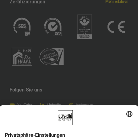
Zertifizierungen
Mehr erfahren
Guadeloupe
Griechenland
Ghana
Deutschland
Georgien
Gambia
Folgen Sie uns
Gabun
YouTube
LinkedIn
Instagram
Französisch-Polynesien
Frankreich