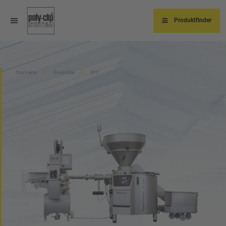
Direkt
zum
Inhalt
Produktfinder
Startseite
Produkte
IFC