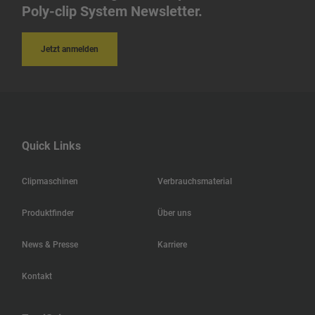
Iran
Poly-clip System Newsletter.
Indonesien
Jetzt anmelden
Indien
Island
Quick Links
Ungarn
Clipmaschinen
Verbrauchsmaterial
Hongkong
Produktfinder
Über uns
Haiti
News & Presse
Karriere
Jamaika
Kontakt
Guatemala