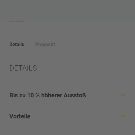
Details
Prospekt
DETAILS
Bis zu 10 % höherer Ausstoß
Einfache Bedienung und Einstellung der
Vorteile
Produktparameter für prozesssicheren
Produktionsstart
Bis zu 10 % mehr Ausstoß durch digitalen Daten-