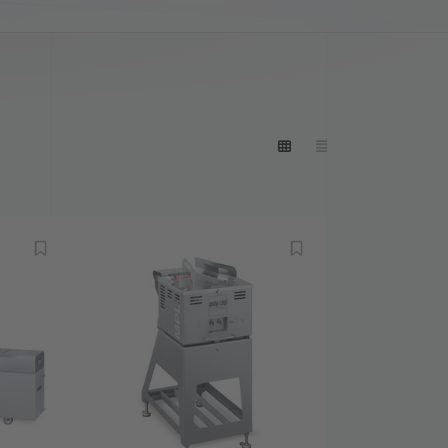
mación
énes somos
eres del mercado a nivel mundial
toria
rera