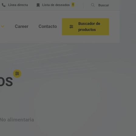
Línea directa
Lista de deseados
0
Buscar
Buscador de
Career
Contacto
productos
OS
soramiento de aplicaciones
vicio técnico y línea directa
tenimiento
No alimentaria
cambios