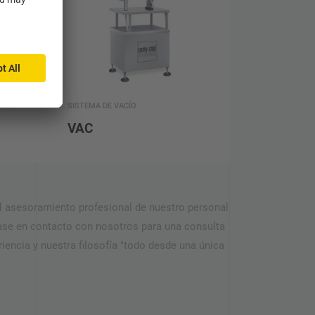
PA
SISTEMA DE VACÍO
VAC
el asesoramiento profesional de nuestro personal
gase en contacto con nosotros para una consulta
riencia y nuestra filosofía "todo desde una única