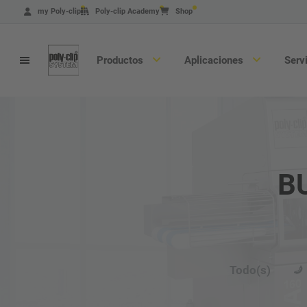
Pasar
my Poly-clip
Poly-clip Academy
Shop
al
contenido
principal
Productos
Aplicaciones
Serv
B
Buscador de productos
Máquinas
Consumibles
Todo(s)
Certificados