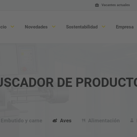
Vacantes actuales
icio
Novedades
Sostentabilidad
Empresa
USCADOR DE PRODUCT
Embutido y carne
Ase
Aves
Ser
Alimentación y conveniencia
Man
Embutido y carne
Aves
Alimentación
Sucedáneos de carne y productos
Re