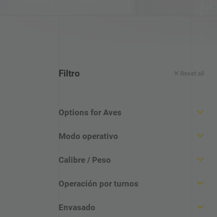
Nuestra promesa de calidad
Filtro
Prensa
Reset all
Referencias
Options for Aves
Ferias
Todo(s)
Modo operativo
Chicken parts
Todo(s)
Calibre / Peso
Poultry
Automatización
Todo(s)
Operación por turnos
Turkey
Automático
18 - 65 mm
Todo(s)
Envasado
Manual