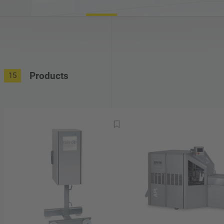
veganos
For
Técnica e industria no alimentaria
Products
15
Sustainability Info-Hub
Qui
Company Group
Líd
His
Car