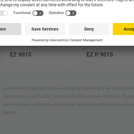
GRAPADORA DE UNA SOLA GRAPA
GRAPADORA DE UNA SOLA GRA
EZ 9015
EZ P 9015
La selección indicada sólo es una guía preliminar y no sustituye 
capacitado y cualificado. Sujeto a modificaciones técnicas. Pón
personalizada y obtenga el beneficio de toda nuestra pericia, expe
fuente".