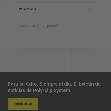
Alemania
Albania
Honduras
Israel
Irlanda
Para su éxito. Siempre al día. El boletín de
Iraq
noticias de Poly-clip System.
Irán
Inscríbase ya