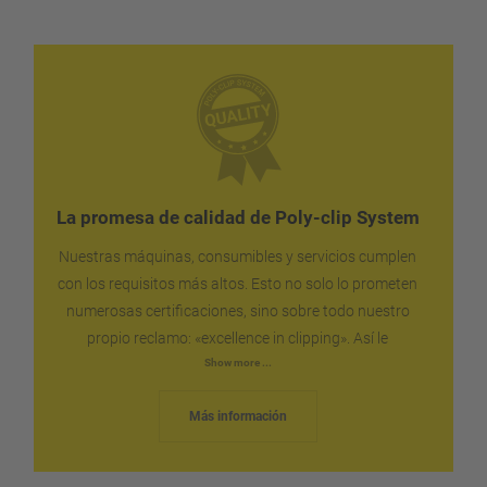
La promesa de calidad de Poly-clip System
Nuestras máquinas, consumibles y servicios cumplen
con los requisitos más altos. Esto no solo lo prometen
numerosas certificaciones, sino sobre todo nuestro
propio reclamo: «excellence in clipping». Así le
garantizamos la fiabilidad y la seguridad que puede
Show more ...
esperar para su producción. Enviamos las piezas de
Más información
repuesto a todo el mundo en el menor tiempo posible,
de manera rápida y sin complicaciones. En caso
necesario, nuestro servicio técnico estará a su lado lo