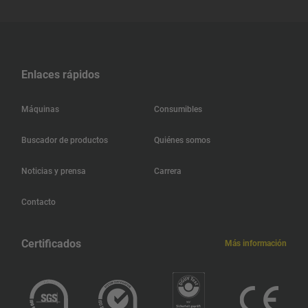
Indonesia
India
Enlaces rápidos
Islandia
Máquinas
Consumibles
Hungría
Buscador de productos
Quiénes somos
Hong Kong
Noticias y prensa
Carrera
Haití
Contacto
Jamaica
Certificados
Más información
Guatemala
Guadalupe