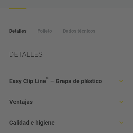
Detalles
Folleto
Dados técnicos
DETALLES
®
Easy Clip Line
– Grapa de plástico
Para cerrar bolsas y mallas
Ventajas
Uso con detectores de metales
Grapas de plástico en bobinas
Grapas de plástico en diferentes colores
Calidad e higiene
Cierre uniforme y apretado
Embalaje firme y seguro