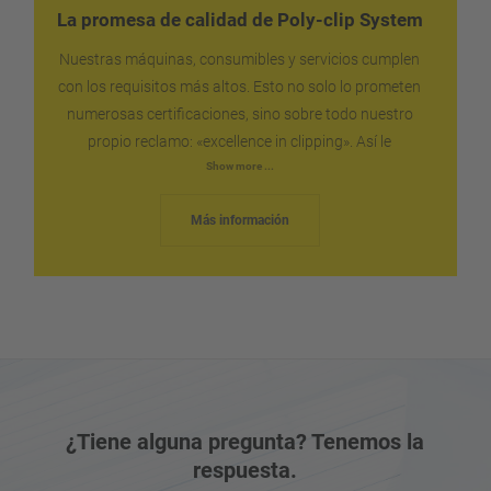
La promesa de calidad de Poly-clip System
Nuestras máquinas, consumibles y servicios cumplen
con los requisitos más altos. Esto no solo lo prometen
numerosas certificaciones, sino sobre todo nuestro
propio reclamo: «excellence in clipping». Así le
garantizamos la fiabilidad y la seguridad que puede
Show more ...
esperar para su producción. Enviamos las piezas de
Más información
repuesto a todo el mundo en el menor tiempo posible,
de manera rápida y sin complicaciones. En caso
necesario, nuestro servicio técnico estará a su lado lo
más rápido posible.
¿Tiene alguna pregunta? Tenemos la
respuesta.