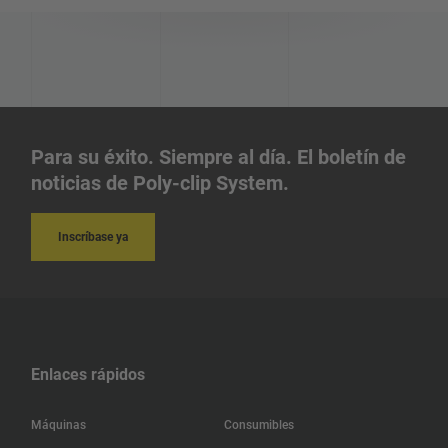
Honduras
Israel
Irlanda
Para su éxito. Siempre al día. El boletín de
Iraq
noticias de Poly-clip System.
Irán
Inscríbase ya
Indonesia
India
Enlaces rápidos
Islandia
Máquinas
Consumibles
Hungría