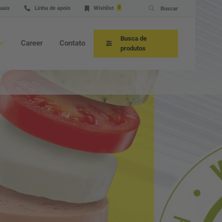
uais
Linha de apoio
Wishlist
0
Buscar
Busca de
Career
Contato
produtos
sultoria sobre a aplicação
viço técnico e linha de apoio
nutenção
as sobresselentes