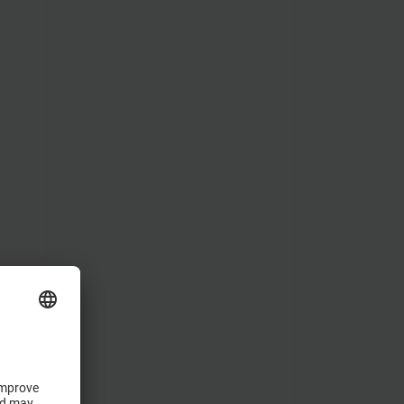
suporte. Como líder
mundial dispomos dos
recursos para cumprir
e
essa promessa. O
resultado: uma rede de
serviço, formação e
suporte útil e flexível
completamente adaptada
às suas necessidades.