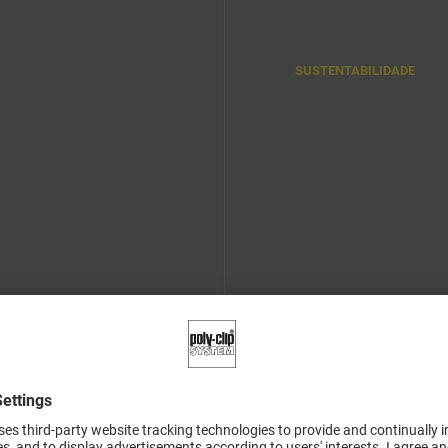
a mais elevada
Excellence in Clipping: A
onfiabilidade e qualidade
combinação das nossas
SUSTENTABILIDADE
m design compacto e
soluções de máquinas d
obusto, tecnologia de
alta qualidade e os
onta e oferecemos a
consumíveis
ocê um serviço de
perfeitamente adaptados
anutenção consistente
são a garantia para o
ara uma vida útil da
sucesso do seu negócio.
áquina ainda maior. A
ualidade compensa.