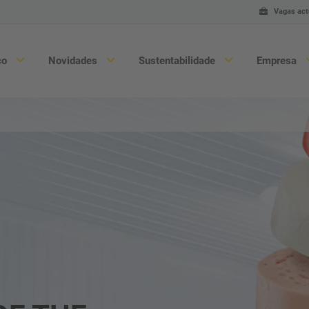
Vagas act
ço
Novidades
Sustentabilidade
Empresa
Linguiça & Carne
Con
Aves
Ser
Alimentos & Conveniência
Ma
Substituição de carne & Vegano
Peç