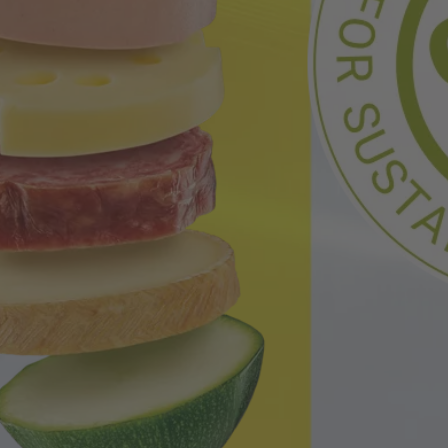
rmação
re nós
er mundial de mercado
tória
reira