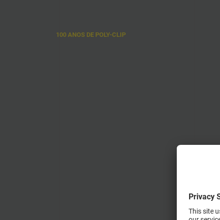
d
c
100 ANOS DE POLY-CLIP
e
r
p
v
m
p
m
q