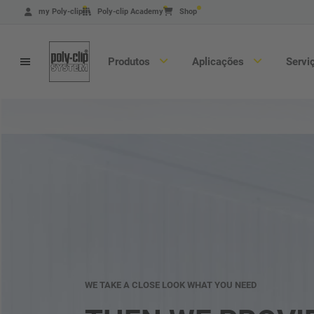
Pular
my Poly-clip
Poly-clip Academy
Shop
para
o
conteúdo
principal
Produtos
Aplicações
Servi
Busca de produtos
Máquinas
Material de consumo
WE TAKE A CLOSE LOOK WHAT YOU NEED
WE TAKE A CLOSE LOOK WHAT YOU NEED
QUALITY AND INNOVATION
QUALITY AND INNOVATION
Certificações