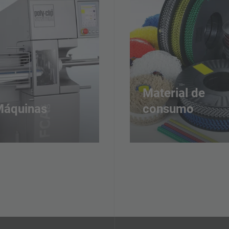
Material de
Máquinas
consumo
esenvolvemos máquinas