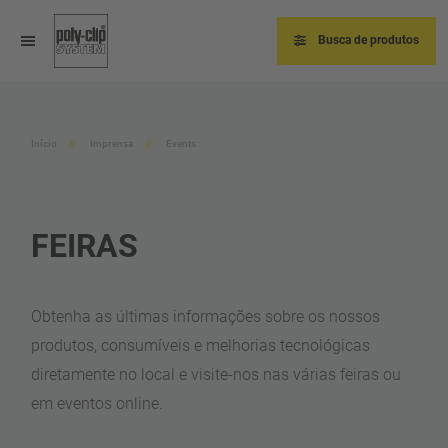
Pular
para
o
Busca de produtos
conteúdo
principal
Início
Imprensa
Events
FEIRAS
Obtenha as últimas informações sobre os nossos
produtos, consumíveis e melhorias tecnológicas
diretamente no local e visite-nos nas várias feiras ou
em eventos online.