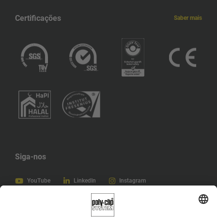
Certificações
Saber mais
Siga-nos
YouTube
LinkedIn
Instagram