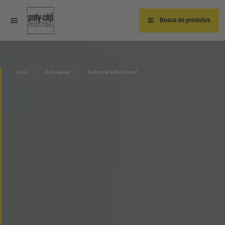
Pular
para
o
Busca de produtos
conteúdo
principal
Início
Aplicações
Technical & Non-Food