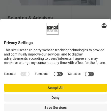
Selantes & Adesivos
Quando embutimos e embalamos produtos de alta
viscosidade como selantes e adesivos, a coesão
(força de cisalhamento ou separação) e a adesão
(capacidade para grudar em outro produto) também
desempenham um importante papel.
A Poly-clip System possui muita experiência nesta
área, já com centenas de maquinas em uso diário.
Nossa solução sob medida para vedantes e colas é a
TSCA 65 D.