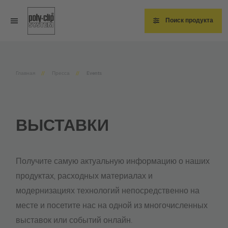
Перейти
к
основному
Поиск продукта
содержанию
Главная
Пресса
Events
ВЫСТАВКИ
Получите самую актуальную информацию о наших
продуктах, расходных материалах и
модернизациях технологий непосредственно на
месте и посетите нас на одной из многочисленных
выставок или событий онлайн.