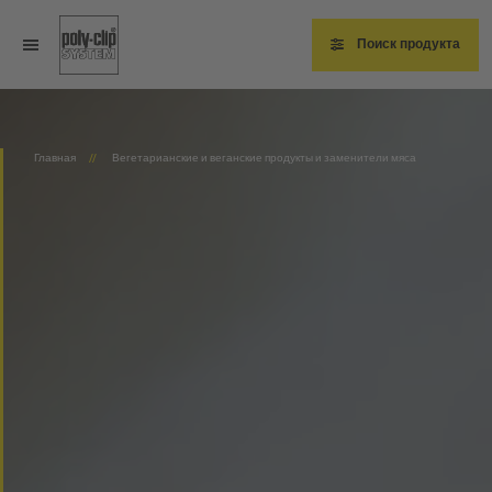
Перейти
к
основному
Поиск продукта
содержанию
Главная
Вегетарианские и веганские продукты и заменители мяса