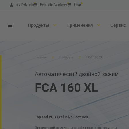
Перейти
my Poly-clip
Poly-clip Academy
Shop
к
основному
содержанию
Продукты
Применения
Сервис
Главная
Продукты
FCA 160 XL
Автоматический двойной зажим
FCA 160 XL
Поиск продукта
Машины
Расходные материалы
Top and PCS Exclusive Features
Сертификаты
Звездочкой отмечены особенности, которые вы