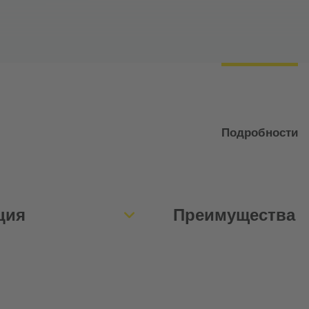
Подробности
ция
Преимущества
остью до 160 циклов в
Высочайшая производ
самоконтролирующим