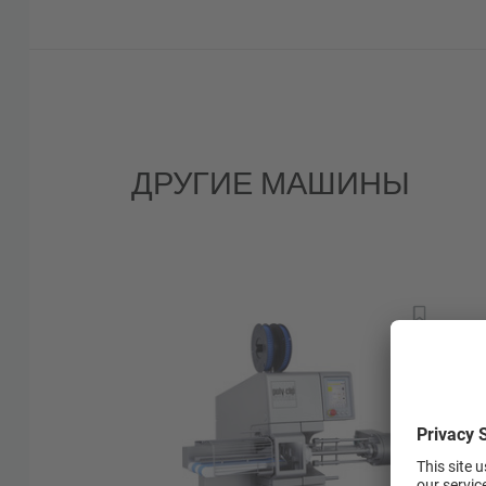
Высочайшая производительность благ
самоконтролирующимся процессам
Сепаратор пустот и форма клипсы оп
коротких плечиков колбасы и большег
на колбасу
ДРУГИЕ МАШИНЫ
Централизованная смазка, ориентиров
обеспечивает максимальную надежнос