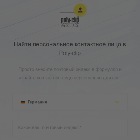
соответствующих ка
Безвоздушное заполн
перераспределения, 
Низкий уровень шума
Найти персональное контактное лицо в
Poly-clip
Порт USB для импорта
Просто внесите почтовый индекс в формуляр и
узнайте контактное лицо персонально для вас.
Германия
Албания