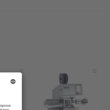
я удаления пустот и настройка давления
ием сервопривода могут быть сохранены
та
йки исключаются благодаря
клипа, пуансона и матрицы.
й силой фиксации, даже при закрытии
 с защитой от бактерий
ой остановки, датчик клипс
ие подачи клипс на катушку; легкое
 клипс
овка и чистые хвосты колбас благодаря
ному сепаратору для удаления пустот
нергоэффективный сервопривод,