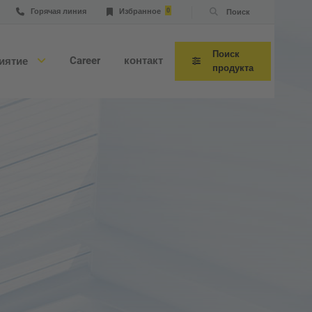
Горячая линия
Избранное
0
Поиск
Поиск
Career
контакт
иятие
продукта
сультация по применению
нический сервис и горячая
ния
ническое обслуживание