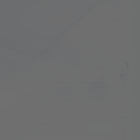
либру
ение отформованных изделий за счет
общее распределение до 130 мм
 и экспорта данных