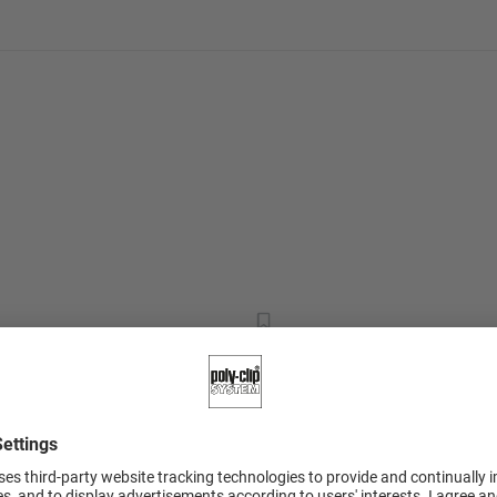
одаря автоматическим,
Размер сепаратора дл
зажима под управлен
как параметры продук
тимизированы для
о количества ломтиков
Неправильные настро
определению размера 
анная на расход,
Клипса R-ID с высоко
ть и срок службы
пластиковых корпусов
Система автоматическ
контролирует окончан
удаление оставшихся
Равномерная плиссир
линейному вертикаль
Высокодинамичный, э