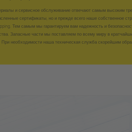
риалы и сервисное обслуживание отвечают самым высоким тр
Система быстрой сме
численные сертификаты, но и прежде всего наше собственное ст
инструментов и для 
Clipping. Тем самым мы гарантируем вам надежность и безопаснос
нескольких рукояток
ства. Запасные части мы поставляем по всему миру в кратчайши
Предохранительный т
 При необходимости наша техническая служба скорейшим обра
при регулировке сохр
сепаратора, работа б
Инструкция по экспл
параметры объясняю
Дополнительная безо
обоймы двумя рукам
Электронный маховик 
Регулируемая скорост