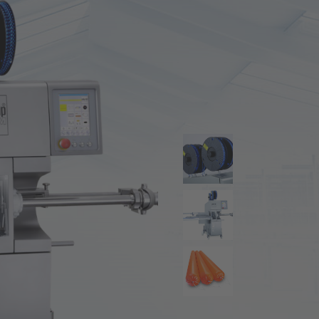
асные части
учение
ас
ер на мировом рынке
тория
рьера