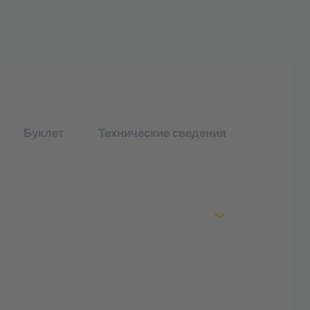
Буклет
Технические сведения
ительность благодаря автоматическим,
ся процессам