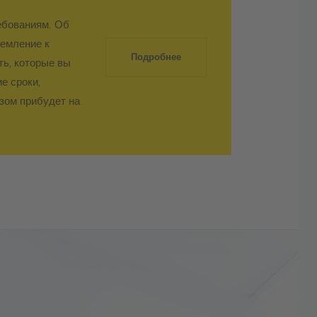
ебованиям. Об
ны клипс без использования
ремление к
разведения в стороны с помощью
Подробнее
ть, которые вы
е сроки,
ормоз корпуса с ручным ограждением;
зом прибудет на
аняется безопасное расстояние до
ез тормоза корпуса блокируется
уатации SAFETY TOUCH. Функции и
тся
пасность за счет срабатывания первой
и
для регулировки и настройки параметров
ь конвейерной ленты для изделий,