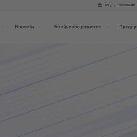
Текущие вакансии
Новости
Устойчивое развитие
Предпр
Колбасные и мясные продукты
Кон
Птица
Тех
ли
Продукты питания и продукты
быстрого приготовления
Тех