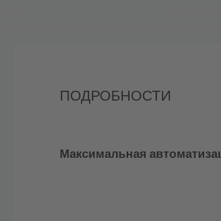
ПОДРОБНОСТИ
Максимальная автоматиза
Для калибров от 38 до 160 мм со скор
минуту в непрерывном режиме