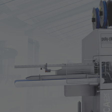
Вегетарианские и веганские
Зап
продукты и заменители мяса
Об
Вегетарианские и веганские
продукты и заменители мяса
Sustainability Info-Hub
О н
Company Group
Лид
Ис
Ка