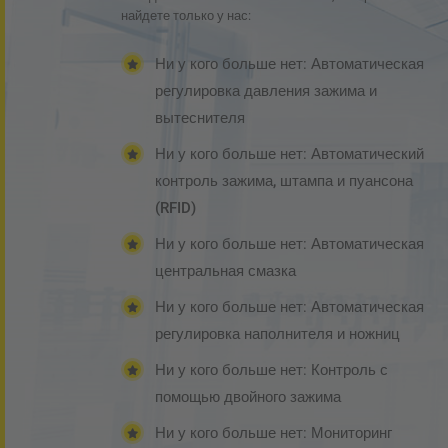
найдете только у нас:
Наше обещание качества
Ни у кого больше нет:
Автоматическая
регулировка давления зажима и
вытеснителя
Ни у кого больше нет:
Автоматический
контроль зажима, штампа и пуансона
(RFID)
Пресса
Ни у кого больше нет:
Автоматическая
Рекомендации
центральная смазка
Выставки
Ни у кого больше нет:
Автоматическая
регулировка наполнителя и ножниц
Ни у кого больше нет:
Контроль с
помощью двойного зажима
Ни у кого больше нет:
Мониторинг