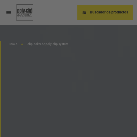
Pasar
al
contenido
Buscador de productos
principal
Inicio
clip-pak® de poly-clip system