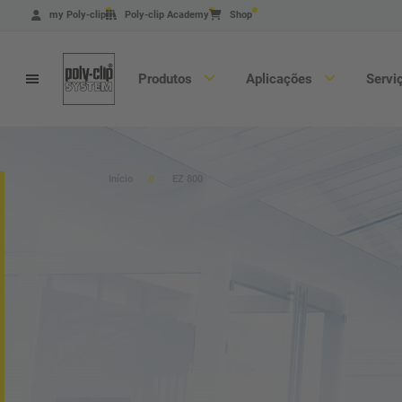
Pular
my Poly-clip
Poly-clip Academy
Shop
para
o
conteúdo
principal
Produtos
Aplicações
Servi
Início
EZ 800
Busca de produtos
Máquinas
Material de consumo
Certificações