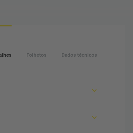
alhes
Folhetos
Dados técnicos
do e higiénico gracias al sistema de cierre
insertar el extremo en la ranura de