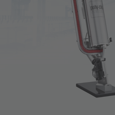
Technical & Non-Food
Fo
Sustainability Info-Hub
Sob
Company Group
Líd
His
Car