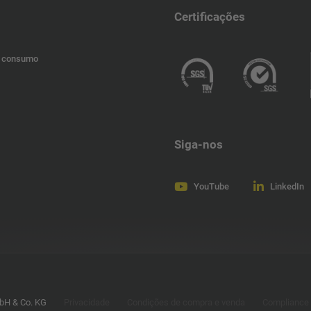
Certificações
Haiti
e consumo
Jamaica
Guatemala
Siga-nos
Guadalupe
YouTube
LinkedIn
Grécia
Gana
Alemanha
bH & Co. KG
Privacidade
Condições de compra e venda
Compliance