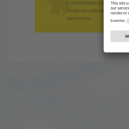
a confiabilidade que você pode 
mundo com celeridade, rapidez 
rapidamente.