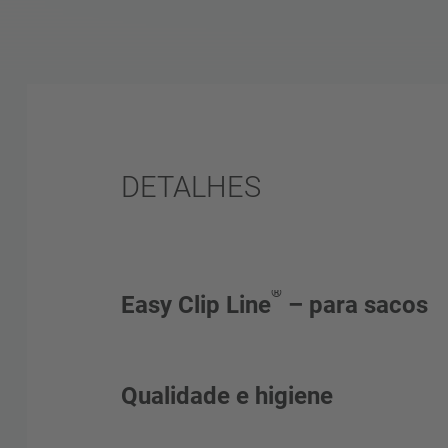
DETALHES
®
Easy Clip Line
– para sacos
Para o fechamento de sacos e redes, in
Qualidade e higiene
embalagem externa
Embalagem firme e segura