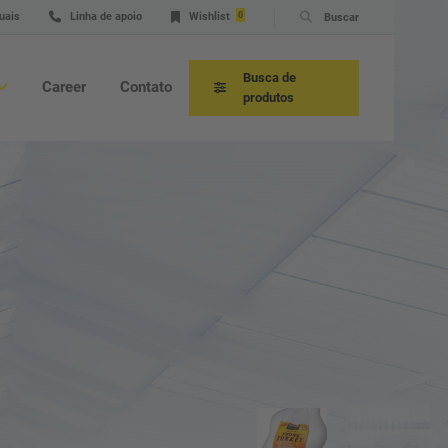
uais
Linha de apoio
Wishlist
0
Buscar
Busca de
Career
Contato
produtos
sultoria sobre a aplicação
viço técnico e linha de apoio
nutenção
as sobresselentes