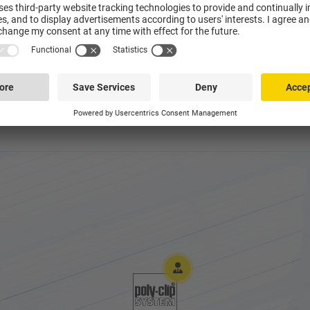
esperar para sua produção. Enviamos as peças de reposição para qual
e sem complicações. Havendo necessidade, nosso atendimento técn