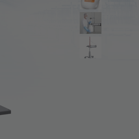
rmação
re nós
er mundial de mercado
tória
reira