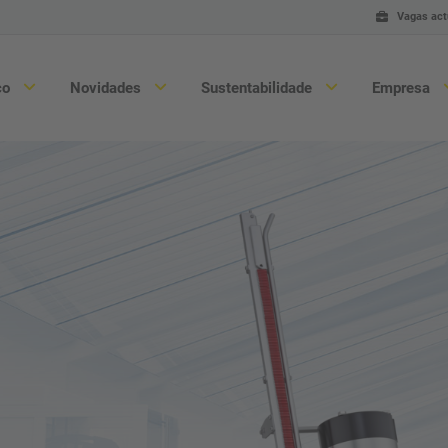
Vagas act
ço
Novidades
Sustentabilidade
Empresa
Linguiça & Carne
Con
Aves
Ser
Alimentos & Conveniência
Ma
Substituição de carne & Vegano
Peç