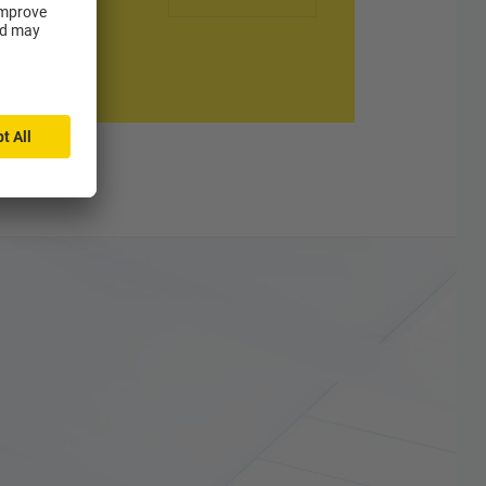
quer lugar do
ico chega