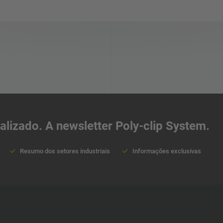
Irlanda
Iraque
Irã
Indonésia
lizado. A newsletter Poly-clip System.
Índia
Resumo dos setores industriais
Informações exclusivas
Islândia
Hungria
Hong Kong