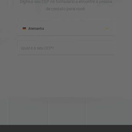
Digite o seu CEP no formulário e encontre a pessoa
de contato para você.
Alemanha
Albânia
Honduras
Israel
Irlanda
Iraque