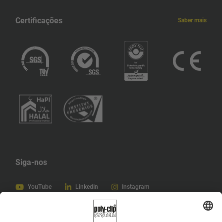
Guadalupe
Certificações
Saber mais
Grécia
Gana
Alemanha
Geórgia
Gâmbia
Siga-nos
Gabão
YouTube
LinkedIn
Instagram
Polinésia Francesa