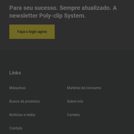
Irã
Para seu sucesso. Sempre atualizado. A
newsletter Poly-clip System.
Indonésia
Faça o login agora
Índia
Islândia
Hungria
Links
Hong Kong
Máquinas
Material de consumo
Haiti
Busca de produtos
Sobre nós
Jamaica
Notícias e mídia
Carreira
Guatemala
Contato